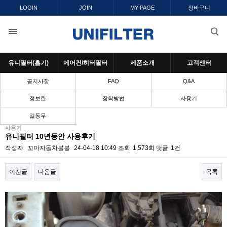
LOGIN
JOIN
MY PAGE
장바구니
유니필터(흡기)
에어컨/히터필터
제품소개
고객센터
공지사항
FAQ
Q&A
정보란
장착방법
사용기
길동무
사용기
유니필터 10년동안 사용후기
작성자
꼬마자동차붕붕
24-04-18 10:49
조회
1,573회
댓글
1건
이전글
다음글
목록
본문